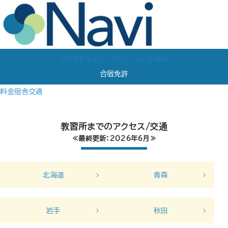
マツキドライビングスクール 赤湯校
合宿免許
料金
宿舎
交通
教習所までのアクセス/交通
≪最終更新：2026年6月≫
北海道
青森
岩手
秋田