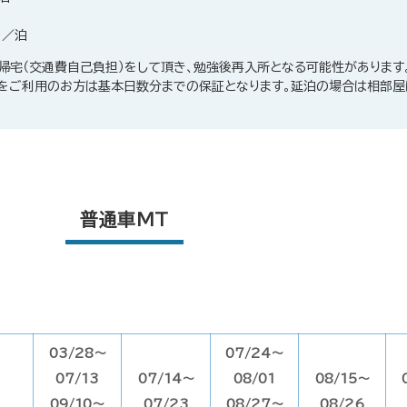
）／泊
帰宅（交通費自己負担）をして頂き、勉強後再入所となる可能性があります
ンをご利用のお方は基本日数分までの保証となります。延泊の場合は相部
普通車MT
03/28～
07/24～
07/13
07/14～
08/01
08/15～
09/10～
07/23
08/27～
08/26