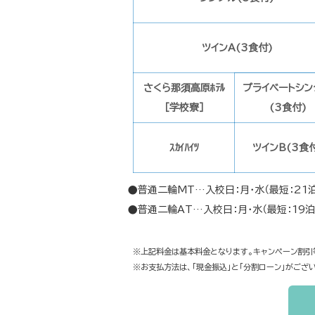
ツインA(3食付)
さくら那須高原ﾎﾃﾙ
プライベートシン
［学校寮］
(3食付)
ｽｶｲﾊｲﾂ
ツインB(3食
●普通二輪MT…入校日：月・水（最短：21泊
●普通二輪AT…入校日：月・水（最短：19泊
※上記料金は基本料金となります。キャンペーン割引
※お支払方法は、「現金振込」と「分割ローン」がござ