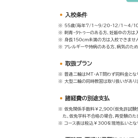
入校条件
55歳（毎年7/1～9/20・12/1～4
刺青・タトゥーのある方、妊娠中の方は
身長150cm未満の方は入校できませ
アレルギーや持病のある方、病気のた
取扱プラン
普通二輪はMT・AT問わず同料金とな
大型二輪の同時教習は取り扱いがあり
諸経費の別途支払
仮免関係手数料￥2,900（仮免許試験
た、仮免学科不合格の場合、再受験のたび
コース表は税込￥300を現地払いとな