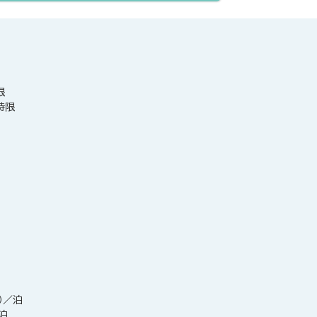
限
時限
泊
）／泊
／泊