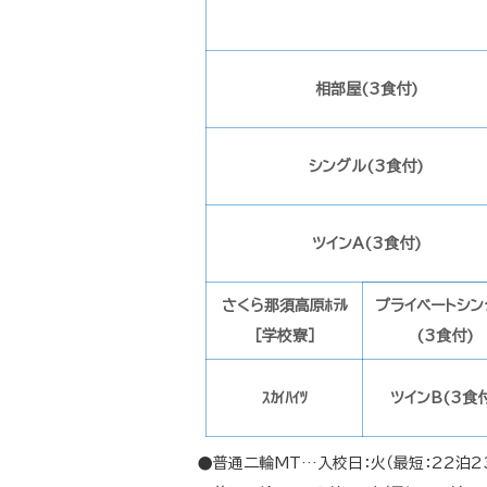
相部屋(3食付)
シングル(3食付)
ツインA(3食付)
さくら那須高原ﾎﾃﾙ
プライベートシン
［学校寮］
(3食付)
ｽｶｲﾊｲﾂ
ツインB(3食
●普通二輪MT…入校日：火（最短：22泊23