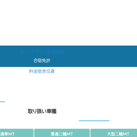
カーアカデミー那須高原
合宿免許
料金
宿舎
交通
取り扱い車種
普通車MT
普通二輪MT
大型二輪MT