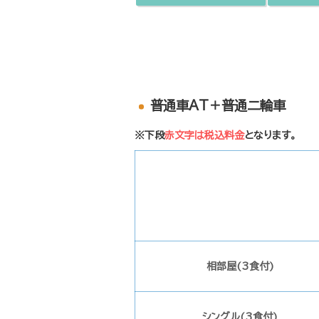
普通車AT＋普通二輪車
※下段
赤文字は税込料金
となります。
相部屋(3食付)
シングル(3食付)