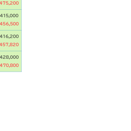
475,200
415,000
456,500
416,200
457,820
428,000
470,800