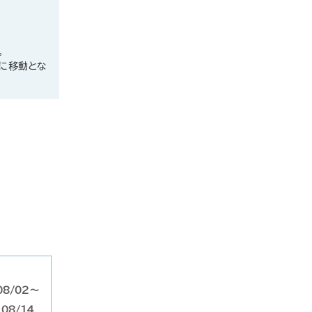
。
屋に移動とな
08/02～
08/14