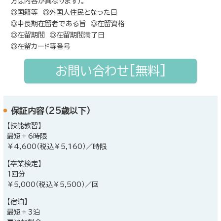
方は内容が異なります）。
◎国籍等 ◎外国人住民となった日
◎中長期在留者である旨 ◎在留資格
◎在留期間 ◎在留期間満了日
◎在留カード等番号
お問い合わせ[無料]
保証内容（25歳以下）
【技能教習】
最短＋6時限
￥4,600（税込￥5,160）／時限
【卒業検定】
1回分
￥5,000（税込￥5,500）／回
【宿泊】
最短＋3泊