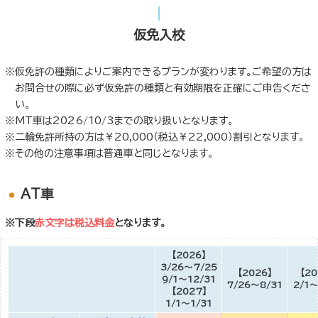
仮免入校
仮免許の種類によりご案内できるプランが変わります。ご希望の方は
お問合せの際に必ず仮免許の種類と有効期限を正確にご申告くださ
い。
MT車は2026/10/3までの取り扱いとなります。
二輪免許所持の方は￥20,000（税込￥22,000）割引となります。
その他の注意事項は普通車と同じとなります。
AT車
※下段
赤文字は税込料金
となります。
【2026】
3/26～7/25
【2026】
【20
9/1～12/31
7/26～8/31
2/1～
【2027】
1/1～1/31