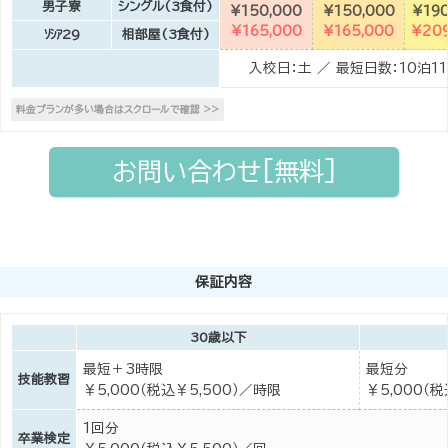
男子寮
シングル(3食付)
¥150,000
¥150,000
¥190
¥165,000
¥165,000
¥209
ｿｼｱ29
相部屋(3食付)
入校日：土 ／ 最短日数：10泊1
お問い合わせ[無料]
保証内容
30歳以下
最短＋3時限
最短分
技能教習
￥5,000（税込￥5,500）／時限
￥5,000（
1回分
卒業検定