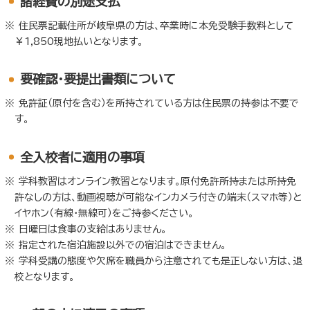
諸経費の別途支払
住民票記載住所が岐阜県の方は、卒業時に本免受験手数料として
￥1,850現地払いとなります。
要確認・要提出書類について
免許証（原付を含む）を所持されている方は住民票の持参は不要で
す。
全入校者に適用の事項
学科教習はオンライン教習となります。原付免許所持または所持免
許なしの方は、動画視聴が可能なインカメラ付きの端末（スマホ等）と
イヤホン（有線・無線可）をご持参ください。
日曜日は食事の支給はありません。
指定された宿泊施設以外での宿泊はできません。
学科受講の態度や欠席を職員から注意されても是正しない方は、退
校となります。