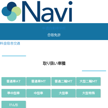
中濃自動車学校
合宿免許
料金
宿舎
交通
取り扱い車種
普通車AT
普通車MT
普通二輪MT
大型二輪MT
準中型車
中型車
大型車
大型特殊
けん引