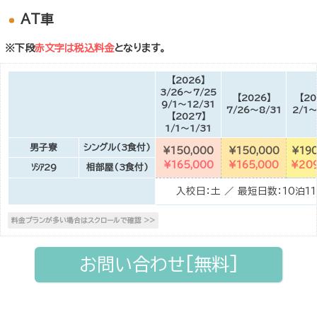
AT車
※下段
赤文字は税込料金
となります。
【2026】
3/26～7/25
【2026】
【20
9/1～12/31
7/26～8/31
2/1～
【2027】
1/1～1/31
男子寮
シングル(3食付)
¥150,000
¥150,000
¥190
¥165,000
¥165,000
¥209
ｿｼｱ29
相部屋(3食付)
入校日：土 ／ 最短日数：10泊1
お問い合わせ[無料]