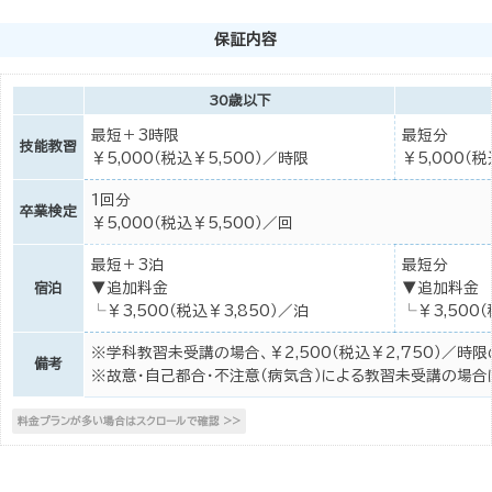
保証内容
30歳以下
最短＋3時限
最短分
技能教習
￥5,000（税込￥5,500）／時限
￥5,000（
1回分
卒業検定
￥5,000（税込￥5,500）／回
最短＋3泊
最短分
▼追加料金
▼追加料金
宿泊
└￥3,500（税込￥3,850）／泊
└￥3,500
※学科教習未受講の場合、￥2,500（税込￥2,750）／時
備考
※故意・自己都合・不注意（病気含）による教習未受講の場合