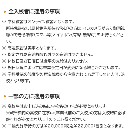
全入校者に適用の事項
学科教習はオンライン教習となります。
所持免許なし（原付免許所持も含む）の方は、インカメラがあり動画視
聴ができる端末（スマホ等）とイヤホン（有線・無線可）をお持ちくださ
い。
高速教習は実車となります。
指定された宿泊施設以外での宿泊はできません。
休校日及び日曜日は食事の支給はありません。
祝日状況によっては卒業予定日が変更になる場合がございます。
学科受講の態度や欠席を職員から注意されても是正しない方は、退
校となります。
⼀部の方に適用の事項
高校生はお申し込み時に学校名の申告が必要となります。
※岐阜県内の高校に在学中（卒業式前のご入校）の方は入校時に必ず
許可証が必要となりますのでご取得ください。
二輪免許所持の方は￥20,000（税込￥22,000）割引となります。