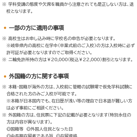
学科受講の態度や欠席を職員から注意されても是正しない方は、退
校となります。
⼀部の方に適用の事項
高校生はお申し込み時に学校名の申告が必要となります。
※岐阜県内の高校に在学中（卒業式前のご入校）の方は入校時に必ず
許可証が必要となりますのでご取得ください。
二輪免許所持の方は￥20,000（税込￥22,000）割引となります。
外国籍の方に関する事項
本籍・国籍が海外の方は、入校前に管轄の試験場で仮免学科試験に
合格された方のみご入校が可能です。
※本籍が日本国内でも、在日歴が浅い等の理由で日本語が難しい方
は必ず事前にご相談ください。
外国籍の方は、住民票に下記の記載が必要となります（特別永住の
方は内容が異なります）。
◎国籍等 ◎外国人住民となった日
◎中長期在留者である旨 ◎在留資格