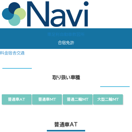
東足利自動車教習所
合宿免許
料金
宿舎
交通
取り扱い車種
普通車AT
普通車MT
普通二輪MT
大型二輪MT
普通車AT