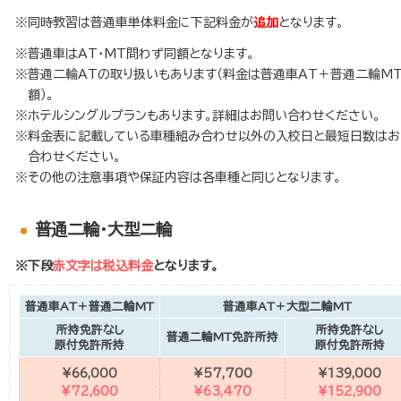
※同時教習は普通車単体料金に下記料金が
追加
となります。
普通車はAT・MT問わず同額となります。
普通二輪ATの取り扱いもあります（料金は普通車AT＋普通二輪M
額）。
ホテルシングルプランもあります。詳細はお問い合わせください。
料金表に記載している車種組み合わせ以外の入校日と最短日数はお
合わせください。
その他の注意事項や保証内容は各車種と同じとなります。
普通二輪・大型二輪
※下段
赤文字は税込料金
となります。
普通車AT＋普通二輪MT
普通車AT＋大型二輪MT
所持免許なし
所持免許なし
普通二輪MT免許所持
原付免許所持
原付免許所持
¥66,000
¥57,700
¥139,000
¥72,600
¥63,470
¥152,900