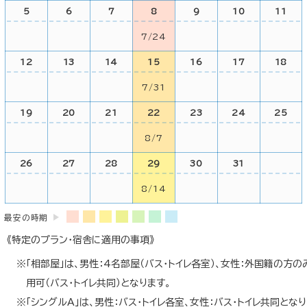
5
6
7
8
9
10
11
7/24
12
13
14
15
16
17
18
7/31
19
20
21
22
23
24
25
8/7
26
27
28
29
30
31
8/14
最安の時期
《特定のプラン・宿舎に適用の事項》
「相部屋」は、男性：4名部屋（バス・トイレ各室）、女性：外国籍の方の
用可（バス・トイレ共同）となります。
「シングルA」は、男性：バス・トイレ各室、女性：バス・トイレ共同とな