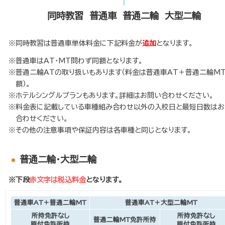
同時教習 普通車 普通二輪 大型二輪
※同時教習は普通車単体料金に下記料金が
追加
となります。
普通車はAT・MT問わず同額となります。
普通二輪ATの取り扱いもあります（料金は普通車AT＋普通二輪M
額）。
ホテルシングルプランもあります。詳細はお問い合わせください。
料金表に記載している車種組み合わせ以外の入校日と最短日数はお
合わせください。
その他の注意事項や保証内容は各車種と同じとなります。
普通二輪・大型二輪
※下段
赤文字は税込料金
となります。
普通車AT＋普通二輪MT
普通車AT＋大型二輪MT
所持免許なし
所持免許なし
普通二輪MT免許所持
原付免許所持
原付免許所持