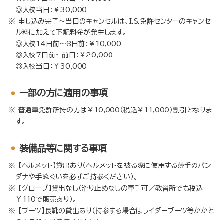
◎入校当日：￥30,000
申し込み完了～当日のキャンセルは、I.S.免許センターのキャンセ
ル料に加えて下記料金が発生します。
◎入校14日前～8日前：￥10,000
◎入校7日前～前日：￥20,000
◎入校当日：￥30,000
⼀部の方に適用の事項
普通車免許所持の方は￥10,000（税込￥11,000）割引となりま
す。
装備品等に関する事項
【ヘルメット】貸出あり（ヘルメットを被る際に使用する薄手のバン
ダナや手ぬぐいを必ずご持参ください）。
【グローブ】貸出なし（滑り止めなしの軍手可／教習所でも税込
￥110で販売あり）。
【ブーツ】長靴の貸出あり（持参する場合はライダーブーツ等かかと