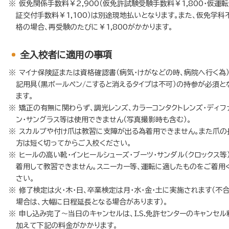
仮免関係手数料￥2,900（仮免許試験受験手数料￥1,800・仮運
証交付手数料￥1,100）は別途現地払いとなります。また、仮免学科
格の場合、再受験のたびに￥1,800がかかります。
全入校者に適用の事項
マイナ保険証または資格確認書（病気・けがなどの時、病院へ行く為
記用具（黒ボールペン/こすると消えるタイプは不可）の持参が必須と
ます。
矯正の有無に関わらず、調光レンズ、カラーコンタクトレンズ・ディフ
ン・サングラス等は使用できません（写真撮影時も含む）。
スカルプや付け爪は教習に支障が出る為着用できません。また爪の
方は短く切ってからご入校ください。
ヒールの高い靴・インヒールシューズ・ブーツ・サンダル（クロックス等
着用して教習できません。スニーカー等、運転に適したものをご着用
さい。
修了検定は火・木・日、卒業検定は月・水・金・土に実施されます（不
場合は、大幅に日程延長となる場合があります）。
申し込み完了～当日のキャンセルは、I.S.免許センターのキャンセル
加えて下記の料金がかかります。