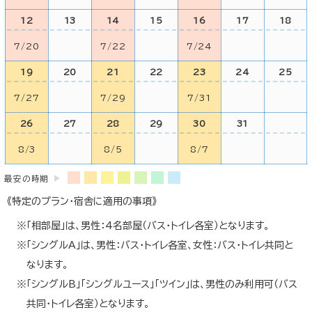
12
13
14
15
16
17
18
7/20
7/22
7/24
19
20
21
22
23
24
25
7/27
7/29
7/31
26
27
28
29
30
31
8/3
8/5
8/7
最安の時期
《特定のプラン・宿舎に適用の事項》
「相部屋」は、男性：4名部屋（バス・トイレ各室）となります。
「シングルA」は、男性：バス・トイレ各室、女性：バス・トイレ共同と
なります。
「シングルB」「シングルユース」「ツイン」は、男性のみ利用可（バス
共同・トイレ各室）となります。