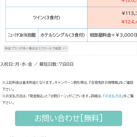
¥126,
¥113,
ツイン(3食付)
¥124,
ﾆｭｰﾐﾔｺﾎﾃﾙ別館
ホテルシングル(3食付)
相部屋料金＋￥3,000（
入校日：月・水・金 ／ 最短日数：7泊8日
※上記料金は基本料金となります。キャンペーン割引等は、『合宿免許お得情報』をご確認
下さい。
※お支払方法は、「現金振込」と「分割ローン」がございます。詳細は、
『お支払方法』
をご覧
下さい。
お問い合わせ[無料]