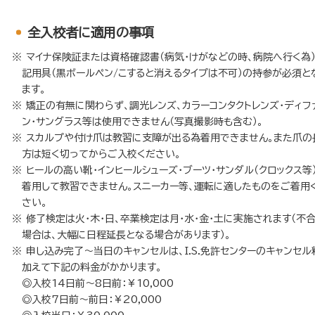
全入校者に適用の事項
マイナ保険証または資格確認書（病気・けがなどの時、病院へ行く為
記用具（黒ボールペン/こすると消えるタイプは不可）の持参が必須と
ます。
矯正の有無に関わらず、調光レンズ、カラーコンタクトレンズ・ディフ
ン・サングラス等は使用できません（写真撮影時も含む）。
スカルプや付け爪は教習に支障が出る為着用できません。また爪の
方は短く切ってからご入校ください。
ヒールの高い靴・インヒールシューズ・ブーツ・サンダル（クロックス等
着用して教習できません。スニーカー等、運転に適したものをご着用
さい。
修了検定は火・木・日、卒業検定は月・水・金・土に実施されます（不
場合は、大幅に日程延長となる場合があります）。
申し込み完了～当日のキャンセルは、I.S.免許センターのキャンセル
加えて下記の料金がかかります。
◎入校14日前～8日前：￥10,000
◎入校7日前～前日：￥20,000