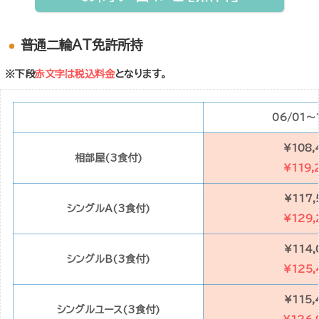
普通二輪AT免許所持
※下段
赤文字は税込料金
となります。
06/01～
¥108,
相部屋(3食付)
¥119,
¥117,
シングルA(3食付)
¥129,
¥114,
シングルB(3食付)
¥125,
¥115,
シングルユース(3食付)