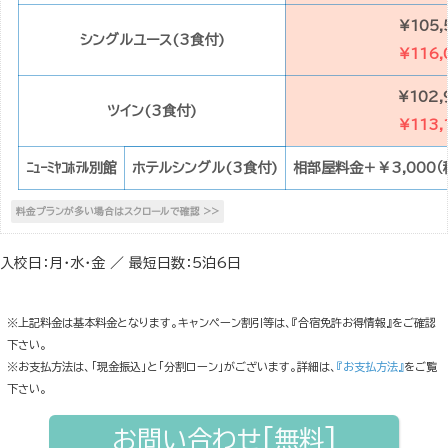
¥105,
シングルユース(3食付)
¥116,
¥102,
ツイン(3食付)
¥113,
ﾆｭｰﾐﾔｺﾎﾃﾙ別館
ホテルシングル(3食付)
相部屋料金＋￥3,000（
入校日：月・水・金 ／ 最短日数：5泊6日
※上記料金は基本料金となります。キャンペーン割引等は、『合宿免許お得情報』をご確認
下さい。
※お支払方法は、「現金振込」と「分割ローン」がございます。詳細は、
『お支払方法』
をご覧
下さい。
お問い合わせ[無料]