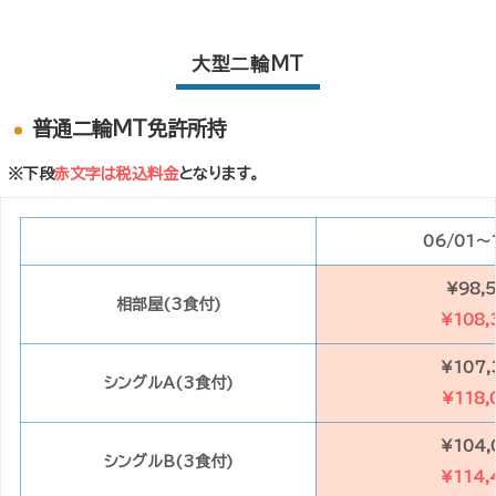
大型二輪MT
普通二輪MT免許所持
※下段
赤文字は税込料金
となります。
06/01～
¥98,
相部屋(3食付)
¥108,
¥107,
シングルA(3食付)
¥118,
¥104,
シングルB(3食付)
¥114,