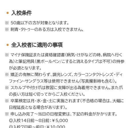
入校条件
50歳以下の方が対象となります。
刺青・タトゥーのある方は入校できません。
全入校者に適用の事項
マイナ保険証または資格確認書（病気・けがなどの時、病院へ行く
為）と筆記用具（黒ボールペン/こすると消えるタイプは不可）の持参
が必須となります。
矯正の有無に関わらず、調光レンズ、カラーコンタクトレンズ・ディ
ファイン・サングラス等は使用できません（写真撮影時も含む）。
スカルプや付け爪は教習に支障が出る為着用できません。また爪
の長い方は短く切ってからご入校ください。
卒業検定は月・水・金・土に実施されます（不合格の場合は、大幅に
日程延長となる場合があります）。
申し込み完了～当日の日程変更は、下記の料金がかかります。
◎入校14日前～8日前：￥5,000
◎入校7日前～前日：￥10,000