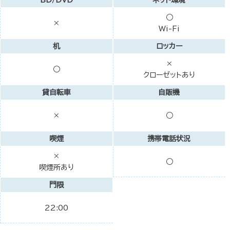
BD/DVD
ネット環境
○
×
Wi-Fi
机
ロッカー
×
○
クローゼットあり
貸自転車
自販機
×
○
喫煙
携帯電話状況
×
○
喫煙所あり
門限
22:00