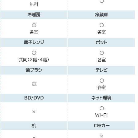
○
無料
冷暖房
冷蔵庫
○
○
各室
各室
電子レンジ
ポット
○
○
共同（2階・4階）
各室
歯ブラシ
テレビ
○
○
各室
BD/DVD
ネット環境
○
×
Wi-Fi
机
ロッカー
×