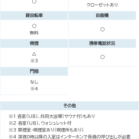
○
クローゼットあり
貸自転車
自販機
○
○
無料
喫煙
携帯電話状況
△
○
※3
門限
なし
※4
その他
※1 各室（UB）、共同大浴場（サウナ付）もあり
※2 各室（UB）、ウォシュレット付
※3 禁煙室・喫煙室あり（喫煙所もあり）
※4 深夜0時以降の入室はインターホンで係員の呼び出しが必要