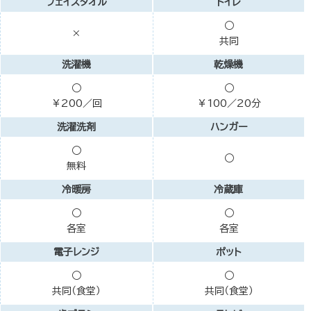
フェイスタオル
トイレ
○
×
共同
洗濯機
乾燥機
○
○
￥200／回
￥100／20分
洗濯洗剤
ハンガー
○
○
無料
冷暖房
冷蔵庫
○
○
各室
各室
電子レンジ
ポット
○
○
共同（食堂）
共同（食堂）