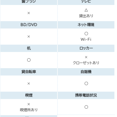
歯ブラシ
テレビ
△
×
貸出あり
BD/DVD
ネット環境
○
×
Wi-Fi
机
ロッカー
×
○
クローゼットあり
貸自転車
自販機
×
○
喫煙
携帯電話状況
×
○
喫煙所あり