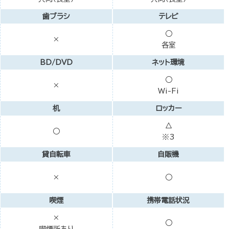
歯ブラシ
テレビ
○
×
各室
BD/DVD
ネット環境
○
×
Wi-Fi
机
ロッカー
△
○
※3
貸自転車
自販機
×
○
喫煙
携帯電話状況
×
○
喫煙所あり