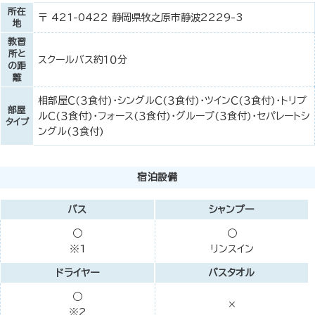
所在
〒 421-0422 静岡県牧之原市静波2229-3
地
教習
所と
スクールバス約１０分
の距
離
相部屋Ｃ(３食付)・シングルＣ(３食付)・ツインＣ(３食付)・トリプ
部屋
ルＣ(３食付)・フォース(３食付)・グループ(３食付)・セパレートシ
タイプ
ングル(３食付)
宿泊設備
バス
シャンプー
○
○
※1
リンスイン
ドライヤー
バスタオル
○
×
※2