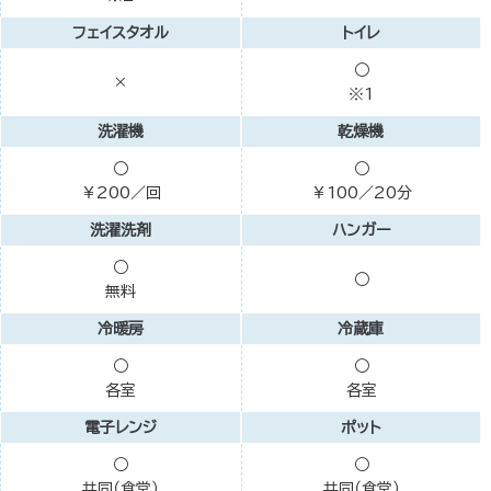
フェイスタオル
トイレ
○
×
※1
洗濯機
乾燥機
○
○
￥200／回
￥100／20分
洗濯洗剤
ハンガー
○
○
無料
冷暖房
冷蔵庫
○
○
各室
各室
電子レンジ
ポット
○
○
共同（食堂）
共同（食堂）