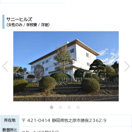
サニーヒルズ
（女性のみ / 学校寮 / 洋室）
所在地
〒 421-0414 静岡県牧之原市勝俣2362₋9
教習所と