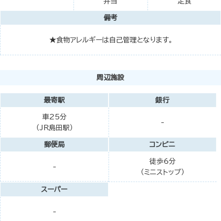
弁当
定食
備考
★食物アレルギーは自己管理となります。
周辺施設
最寄駅
銀行
車25分
-
（JR島田駅）
郵便局
コンビニ
徒歩6分
-
（ミニストップ）
スーパー
-