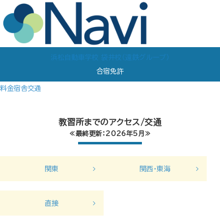
浜松自動車学校 袋井校（遠鉄グループ）
合宿免許
料金
宿舎
交通
教習所までのアクセス/交通
≪最終更新：2026年5月≫
関東
関西・東海
直接