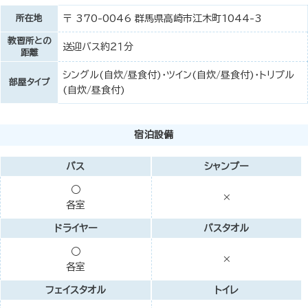
所在地
〒 370-0046 群馬県高崎市江木町1044-3
教習所との
送迎バス約２１分
距離
シングル(自炊/昼食付)・ツイン(自炊/昼食付)・トリプル
部屋タイプ
(自炊/昼食付)
宿泊設備
バス
シャンプー
○
×
各室
ドライヤー
バスタオル
○
×
各室
フェイスタオル
トイレ