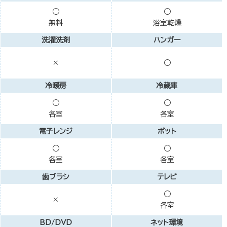
○
○
無料
浴室乾燥
洗濯洗剤
ハンガー
×
○
冷暖房
冷蔵庫
○
○
各室
各室
電子レンジ
ポット
○
○
各室
各室
歯ブラシ
テレビ
○
×
各室
BD/DVD
ネット環境