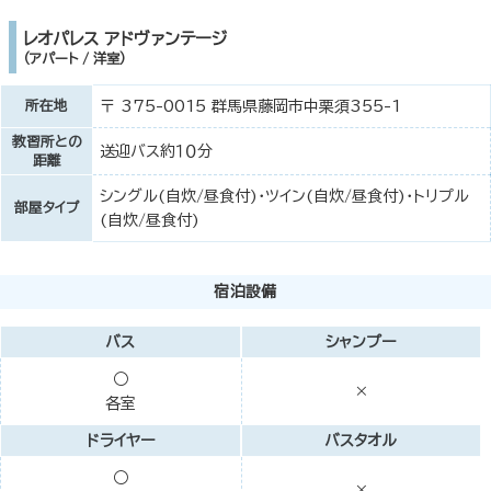
レオパレス アドヴァンテージ
（アパート / 洋室）
所在地
〒 375-0015 群馬県藤岡市中栗須355-1
教習所との
送迎バス約１０分
距離
シングル(自炊/昼食付)・ツイン(自炊/昼食付)・トリプル
部屋タイプ
(自炊/昼食付)
宿泊設備
バス
シャンプー
○
×
各室
ドライヤー
バスタオル
○
×