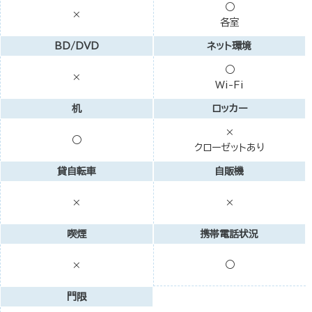
○
×
各室
BD/DVD
ネット環境
○
×
Wi-Fi
机
ロッカー
×
○
クローゼットあり
貸自転車
自販機
×
×
喫煙
携帯電話状況
○
×
門限