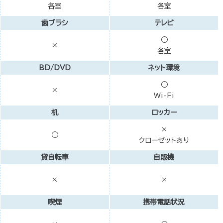
各室
各室
歯ブラシ
テレビ
○
×
各室
BD/DVD
ネット環境
○
×
Wi-Fi
机
ロッカー
×
○
クローゼットあり
貸自転車
自販機
×
×
喫煙
携帯電話状況