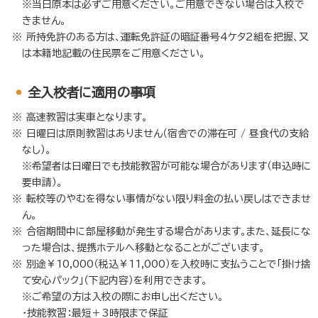
※当日原本は必ずご用意ください。ご用意できない場合は入校で
きません。
所持免許のある方は、運転免許証の暗証番号4ケタ2組を把握、又
は本籍地記載の住民票をご用意ください。
全入校者に適用の事項
高速教習は実車となります。
日曜日は原則教習はありません（宿舎での滞在可 / 昼食代の支給
なし）。
※希望者は日曜日でも技能教習が可能な場合があります（申込時に
要申請）。
転校等のやむを得ない事情がない限り料金の払い戻しはできませ
ん。
合宿期間中に部屋移動が発生する場合があります。また、延長にな
った場合は、提携ホテルへ移動となることがございます。
別途￥10,000（税込￥11,000）を入校時に支払うことで「掛け捨
て安心パック」（下記内容）を利用できます。
※ご希望の方は入校の際にお申し出ください。
・技能教習：最短＋3時限まで保証