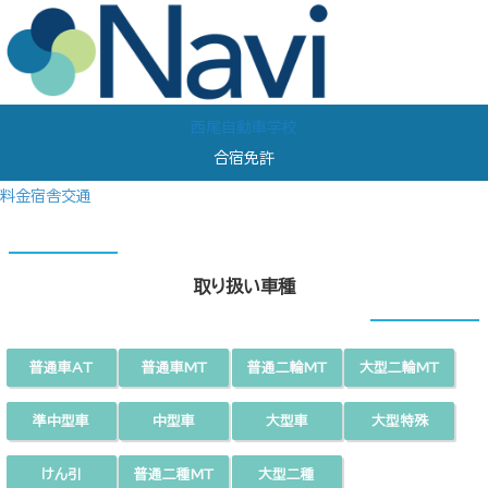
西尾自動車学校
合宿免許
料金
宿舎
交通
取り扱い車種
普通車AT
普通車MT
普通二輪MT
大型二輪MT
準中型車
中型車
大型車
大型特殊
けん引
普通二種MT
大型二種