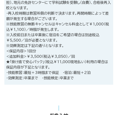
担）、地元の免許センターにて学科試験を受験し（自費）、合格後再入
校となります。
・再入校時期は教習所側の判断で決まります。再開時期によって差
額が発生する場合がございます。
※技能教習の無断キャンセルはキャンセル料金として￥1,000（税
込￥1,100）／時限が発生します。
※入校前日または卒業後に宿泊をご希望の場合は別途税込
￥5,500／泊が必要となります。
※効果測定は下記の通りとなります。
<保証内容>1回分
<追加料金>￥3,500（税込￥3,850）／回
★「掛け捨て安心パック」（税込￥11,000現地払い）利用の場合は
保証内容が下記となります。
・技能教習：最短＋3時限まで保証 ・宿泊：最短＋2泊
・効果測定：卒業まで ・技能検定：卒業まで