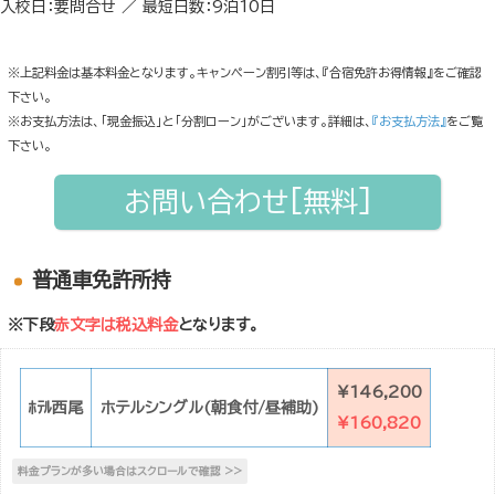
入校日：要問合せ ／ 最短日数：9泊10日
※上記料金は基本料金となります。キャンペーン割引等は、『合宿免許お得情報』をご確認
下さい。
※お支払方法は、「現金振込」と「分割ローン」がございます。詳細は、
『お支払方法』
をご覧
下さい。
お問い合わせ[無料]
普通車免許所持
※下段
赤文字は税込料金
となります。
¥146,200
ﾎﾃﾙ西尾
ホテルシングル(朝食付/昼補助)
¥160,820