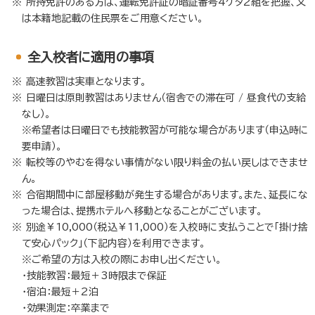
所持免許のある方は、運転免許証の暗証番号4ケタ2組を把握、又
は本籍地記載の住民票をご用意ください。
全入校者に適用の事項
高速教習は実車となります。
日曜日は原則教習はありません（宿舎での滞在可 / 昼食代の支給
なし）。
※希望者は日曜日でも技能教習が可能な場合があります（申込時に
要申請）。
転校等のやむを得ない事情がない限り料金の払い戻しはできませ
ん。
合宿期間中に部屋移動が発生する場合があります。また、延長にな
った場合は、提携ホテルへ移動となることがございます。
別途￥10,000（税込￥11,000）を入校時に支払うことで「掛け捨
て安心パック」（下記内容）を利用できます。
※ご希望の方は入校の際にお申し出ください。
・技能教習：最短＋3時限まで保証
・宿泊：最短＋2泊
・効果測定：卒業まで