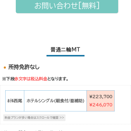
お問い合わせ[無料]
普通二輪MT
所持免許なし
※下段
赤文字は税込料金
となります。
¥223,700
ﾎﾃﾙ西尾
ホテルシングル(朝食付/昼補助)
¥246,070