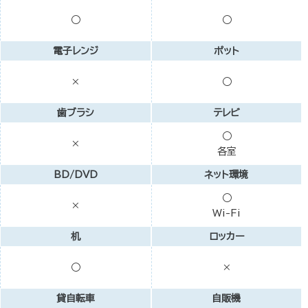
○
○
電子レンジ
ポット
×
○
歯ブラシ
テレビ
○
×
各室
BD/DVD
ネット環境
○
×
Wi-Fi
机
ロッカー
○
×
貸自転車
自販機