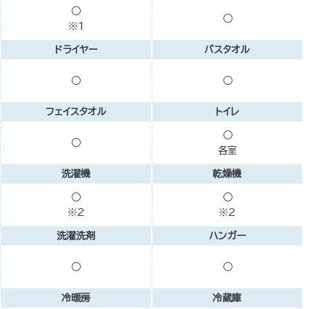
○
○
※1
ドライヤー
バスタオル
○
○
フェイスタオル
トイレ
○
○
各室
洗濯機
乾燥機
○
○
※2
※2
洗濯洗剤
ハンガー
○
○
冷暖房
冷蔵庫