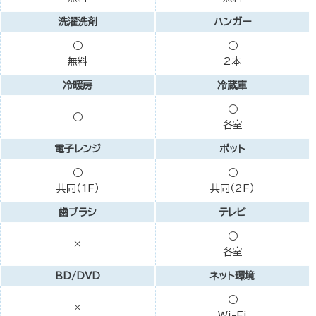
洗濯洗剤
ハンガー
○
○
無料
2本
冷暖房
冷蔵庫
○
○
各室
電子レンジ
ポット
○
○
共同（1F）
共同（2F）
歯ブラシ
テレビ
○
×
各室
BD/DVD
ネット環境
○
×
Wi-Fi