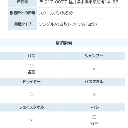
所在地
〒 917-0077 福井県小浜市駅前町14-35
教習所との距離
スクールバス約５分
部屋タイプ
シングルＡ(自炊)・ツインＡ(自炊)
宿泊設備
バス
シャンプー
○
×
各室
ドライヤー
バスタオル
○
×
フェイスタオル
トイレ
○
×
各室