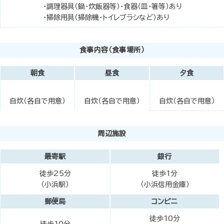
・調理器具（鍋・炊飯器等）・食器（皿・箸等）あり
・掃除用具（掃除機・トイレブラシなど）あり
食事内容（食事場所）
朝食
昼食
夕食
自炊（各自で用意）
自炊（各自で用意）
自炊（各自で用意）
周辺施設
最寄駅
銀行
徒歩25分
徒歩1分
（小浜駅）
（小浜信用金庫）
郵便局
コンビニ
徒歩10分