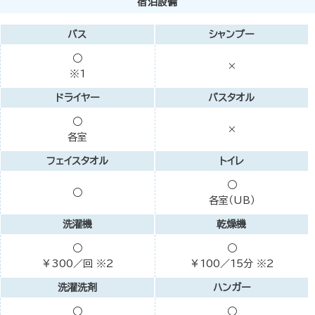
宿泊設備
バス
シャンプー
○
×
※1
ドライヤー
バスタオル
○
×
各室
フェイスタオル
トイレ
○
○
各室（UB）
洗濯機
乾燥機
○
○
￥300／回 ※2
￥100／15分 ※2
洗濯洗剤
ハンガー
○
○