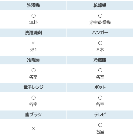
洗濯機
乾燥機
○
○
無料
浴室乾燥機
洗濯洗剤
ハンガー
×
○
※1
8本
冷暖房
冷蔵庫
○
○
各室
各室
電子レンジ
ポット
○
○
各室
各室
歯ブラシ
テレビ
○
×
各室