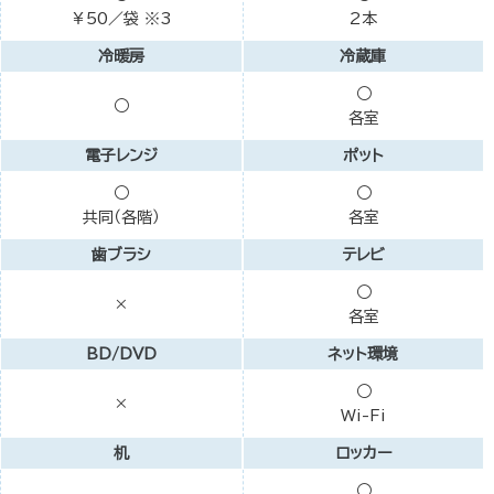
￥50／袋 ※3
2本
冷暖房
冷蔵庫
○
○
各室
電子レンジ
ポット
○
○
共同（各階）
各室
歯ブラシ
テレビ
○
×
各室
BD/DVD
ネット環境
○
×
Wi-Fi
机
ロッカー
○