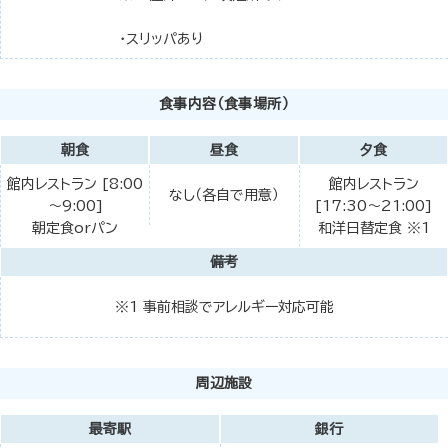
・スリッパあり
食事内容（食事場所）
朝食
昼食
夕食
館内レストラン [8:00
館内レストラン
なし（各自で用意）
～9:00]
[17:30～21:00]
朝定食orパン
和洋日替定食 ※1
備考
※1 事前相談でアレルギー対応可能
周辺施設
最寄駅
銀行