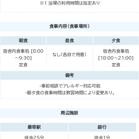
※1 浴場の利用時間は指定あり
食事内容（食事場所）
朝食
昼食
夕食
宿舎内食事処 [8:00
宿舎内食事処
なし（各自で用意）
～9:30]
[18:00～21:00]
定食
定食
備考
・事前相談でアレルギー対応可能
・朝夕食の食事時間は教習時間により変更あり。
周辺施設
最寄駅
銀行
徒歩25分
徒歩1分