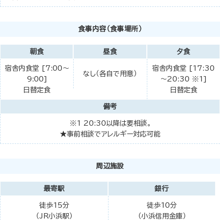
食事内容（食事場所）
朝食
昼食
夕食
宿舎内食堂 [7:00～
宿舎内食堂 [17:30
なし（各自で用意）
9:00]
～20:30 ※1]
日替定食
日替定食
備考
※1 20:30以降は要相談。
★事前相談でアレルギー対応可能
周辺施設
最寄駅
銀行
徒歩15分
徒歩10分
（JR小浜駅）
（小浜信用金庫）