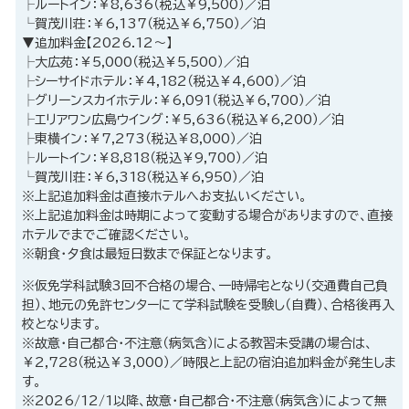
├ルートイン：￥8,636（税込￥9,500）／泊
└賀茂川荘：￥6,137（税込￥6,750）／泊
▼追加料金【2026.12～】
├大広苑：￥5,000（税込￥5,500）／泊
├シーサイドホテル：￥4,182（税込￥4,600）／泊
├グリーンスカイホテル：￥6,091（税込￥6,700）／泊
├エリアワン広島ウイング：￥5,636（税込￥6,200）／泊
├東横イン：￥7,273（税込￥8,000）／泊
├ルートイン：￥8,818（税込￥9,700）／泊
└賀茂川荘：￥6,318（税込￥6,950）／泊
※上記追加料金は直接ホテルへお支払いください。
※上記追加料金は時期によって変動する場合がありますので、直接
ホテルでまでご確認ください。
※朝食・夕食は最短日数まで保証となります。
※仮免学科試験3回不合格の場合、一時帰宅となり（交通費自己負
担）、地元の免許センターにて学科試験を受験し（自費）、合格後再入
校となります。
※故意・自己都合・不注意（病気含）による教習未受講の場合は、
￥2,728（税込￥3,000）／時限と上記の宿泊追加料金が発生しま
す。
※2026/12/1以降、故意・自己都合・不注意（病気含）によって無