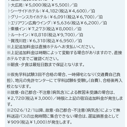
├大広苑：￥5,000（税込￥5,500）／泊
├シーサイドホテル：￥4,182（税込￥4,600）／泊
├グリーンスカイホテル：￥6,091（税込￥6,700）／泊
├エリアワン広島ウイング：￥5,636（税込￥6,200）／泊
├東横イン：￥7,273（税込￥8,000）／泊
├ルートイン：￥8,818（税込￥9,700）／泊
└賀茂川荘：￥6,318（税込￥6,950）／泊
※上記追加料金は直接ホテルへお支払いください。
※上記追加料金は時期によって変動する場合がありますので、直接
ホテルでまでご確認ください。
※朝食・夕食は最短日数まで保証となります。
※仮免学科試験3回不合格の場合、一時帰宅となり（交通費自己負
担）、地元の免許センターにて学科試験を受験し（自費）、合格後再入
校となります。
※故意・自己都合・不注意（病気含）による教習未受講の場合は、
￥2,728（税込￥3,000）／時限と上記の宿泊追加料金が発生しま
す。
※2026/12/1以降、故意・自己都合・不注意（病気含）によって無
料送迎バスの出発時間に集合できない場合は、遅延損害金として
￥909（税込￥1,000）が発生します。