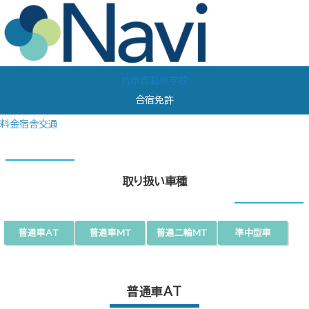
竹原自動車学校
合宿免許
料金
宿舎
交通
取り扱い車種
普通車AT
普通車MT
普通二輪MT
準中型車
普通車AT