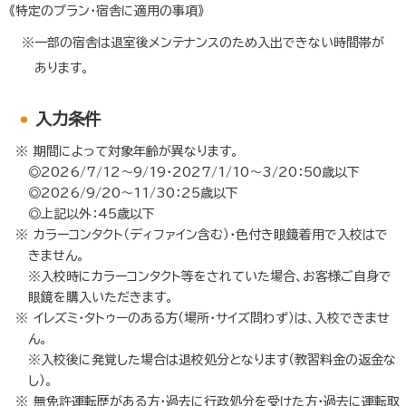
《特定のプラン・宿舎に適用の事項》
一部の宿舎は退室後メンテナンスのため入出できない時間帯が
あります。
入力条件
期間によって対象年齢が異なります。
◎2026/7/12～9/19・2027/1/10～3/20：50歳以下
◎2026/9/20～11/30：25歳以下
◎上記以外：45歳以下
カラーコンタクト（ディファイン含む）・色付き眼鏡着用で入校はで
きません。
※入校時にカラーコンタクト等をされていた場合、お客様ご自身で
眼鏡を購入いただきます。
イレズミ・タトゥーのある方（場所・サイズ問わず）は、入校できませ
ん。
※入校後に発覚した場合は退校処分となります（教習料金の返金な
し）。
無免許運転歴がある方・過去に行政処分を受けた方・過去に運転取