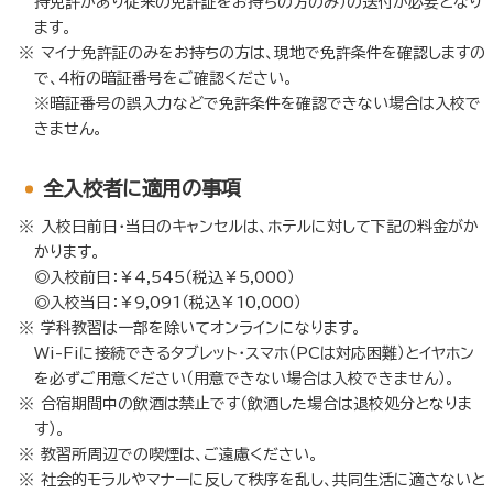
持免許があり従来の免許証をお持ちの方のみ）の送付が必要となり
ます。
マイナ免許証のみをお持ちの方は、現地で免許条件を確認しますの
で、4桁の暗証番号をご確認ください。
※暗証番号の誤入力などで免許条件を確認できない場合は入校で
きません。
全入校者に適用の事項
入校日前日・当日のキャンセルは、ホテルに対して下記の料金がか
かります。
◎入校前日：￥4,545（税込￥5,000）
◎入校当日：￥9,091（税込￥10,000）
学科教習は一部を除いてオンラインになります。
Wi-Fiに接続できるタブレット・スマホ（PCは対応困難）とイヤホン
を必ずご用意ください（用意できない場合は入校できません）。
合宿期間中の飲酒は禁止です（飲酒した場合は退校処分となりま
す）。
教習所周辺での喫煙は、ご遠慮ください。
社会的モラルやマナーに反して秩序を乱し、共同生活に適さないと