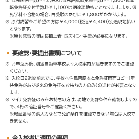
仮免関係手数料￥2,900（仮免許試験受験手数料￥1,800・仮運
転免許証交付手数料￥1,100）は別途現地払いとなります。また、仮
免学科不合格の場合、再受験のたびに￥1,800がかかります。
原付講習をご希望の方は￥4,000（税込￥4,400）別途現地払い
となります。
※原付教習の際は長袖上着・長ズボン・手袋が必要になります。
要確認・要提出書類について
お申込み後、別途自動車学校より入校案内が届きますのでご確認
ください。
入校日2週間前までに、学校へ住民票原本と免許証両面コピー（所
持免許があり従来の免許証をお持ちの方のみ）の送付が必要となり
ます。
マイナ免許証のみをお持ちの方は、現地で免許条件を確認しますの
で、4桁の暗証番号をご確認ください。
※暗証番号の誤入力などで免許条件を確認できない場合は入校で
きません。
全入校者に適用の事項