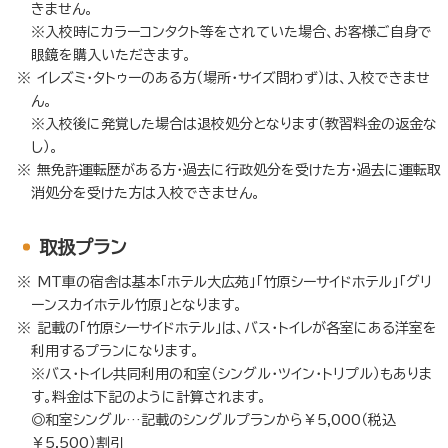
きません。
※入校時にカラーコンタクト等をされていた場合、お客様ご自身で
眼鏡を購入いただきます。
イレズミ・タトゥーのある方（場所・サイズ問わず）は、入校できませ
ん。
※入校後に発覚した場合は退校処分となります（教習料金の返金な
し）。
無免許運転歴がある方・過去に行政処分を受けた方・過去に運転取
消処分を受けた方は入校できません。
取扱プラン
MT車の宿舎は基本「ホテル大広苑」「竹原シーサイドホテル」「グリ
ーンスカイホテル竹原」となります。
記載の「竹原シーサイドホテル」は、バス・トイレが各室にある洋室を
利用するプランになります。
※バス・トイレ共同利用の和室（シングル・ツイン・トリプル）もありま
す。料金は下記のように計算されます。
◎和室シングル…記載のシングルプランから￥5,000（税込
￥5,500）割引