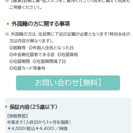
【服装】長袖上着・長ズボンをご着用ください（雨天に備えて雨具も
ご用意ください）。
外国籍の方に関する事項
外国籍の方は、住民票に下記の記載が必要となります（特別永住の
方は内容が異なります）。
◎国籍等 ◎外国人住民となった日
◎中長期在留者である旨 ◎在留資格
◎在留期間 ◎在留期間満了日
◎在留カード等番号
お問い合わせ[無料]
保証内容（25歳以下）
【技能教習】
卒業まで（入校日から1ヶ月を限度）
￥4,000（税込￥4,400）／時限