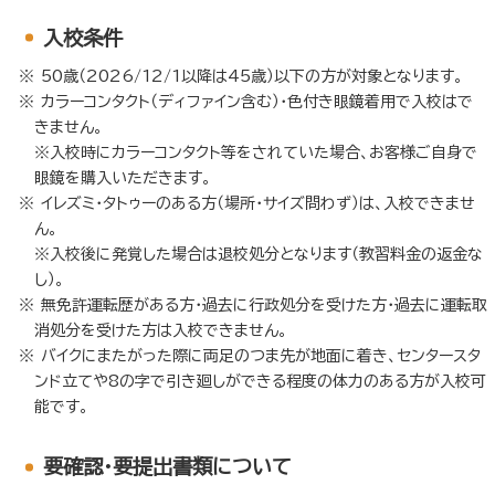
入校条件
50歳（2026/12/1以降は45歳）以下の方が対象となります。
カラーコンタクト（ディファイン含む）・色付き眼鏡着用で入校はで
きません。
※入校時にカラーコンタクト等をされていた場合、お客様ご自身で
眼鏡を購入いただきます。
イレズミ・タトゥーのある方（場所・サイズ問わず）は、入校できませ
ん。
※入校後に発覚した場合は退校処分となります（教習料金の返金な
し）。
無免許運転歴がある方・過去に行政処分を受けた方・過去に運転取
消処分を受けた方は入校できません。
バイクにまたがった際に両足のつま先が地面に着き、センタースタ
ンド立てや8の字で引き廻しができる程度の体力のある方が入校可
能です。
要確認・要提出書類について