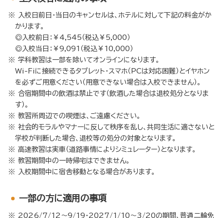
入校日前日・当日のキャンセルは、ホテルに対して下記の料金がか
かります。
◎入校前日：￥4,545（税込￥5,000）
◎入校当日：￥9,091（税込￥10,000）
学科教習は一部を除いてオンラインになります。
Wi-Fiに接続できるタブレット・スマホ（PCは対応困難）とイヤホン
を必ずご用意ください（用意できない場合は入校できません）。
合宿期間中の飲酒は禁止です（飲酒した場合は退校処分となりま
す）。
教習所周辺での喫煙は、ご遠慮ください。
社会的モラルやマナーに反して秩序を乱し、共同生活に適さないと
学校が判断した場合、退校等の処分の対象となります。
高速教習は実車（道路事情によりシミュレーター）となります。
教習期間中の一時帰宅はできません。
入校期間中に宿舎移動となる場合があります。
⼀部の方に適用の事項
2026/7/12～9/19・2027/1/10～3/20の期間、普通二輪免