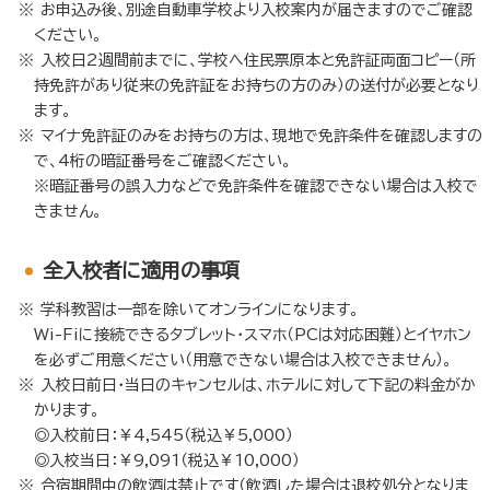
お申込み後、別途自動車学校より入校案内が届きますのでご確認
ください。
入校日2週間前までに、学校へ住民票原本と免許証両面コピー（所
持免許があり従来の免許証をお持ちの方のみ）の送付が必要となり
ます。
マイナ免許証のみをお持ちの方は、現地で免許条件を確認しますの
で、4桁の暗証番号をご確認ください。
※暗証番号の誤入力などで免許条件を確認できない場合は入校で
きません。
全入校者に適用の事項
学科教習は一部を除いてオンラインになります。
Wi-Fiに接続できるタブレット・スマホ（PCは対応困難）とイヤホン
を必ずご用意ください（用意できない場合は入校できません）。
入校日前日・当日のキャンセルは、ホテルに対して下記の料金がか
かります。
◎入校前日：￥4,545（税込￥5,000）
◎入校当日：￥9,091（税込￥10,000）
合宿期間中の飲酒は禁止です（飲酒した場合は退校処分となりま