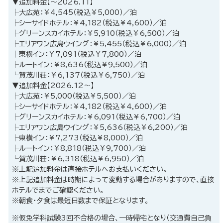
▼追加料金【～2026.11】
├大広苑：￥4,545（税込￥5,000）／泊
├シーサイドホテル：￥4,182（税込￥4,600）／泊
├グリーンスカイホテル：￥5,910（税込￥6,500）／泊
├エリアワン広島ウイング：￥5,455（税込￥6,000）／泊
├東横イン：￥7,091（税込￥7,800）／泊
├ルートイン：￥8,636（税込￥9,500）／泊
└賀茂川荘：￥6,137（税込￥6,750）／泊
▼追加料金【2026.12～】
├大広苑：￥5,000（税込￥5,500）／泊
├シーサイドホテル：￥4,182（税込￥4,600）／泊
├グリーンスカイホテル：￥6,091（税込￥6,700）／泊
├エリアワン広島ウイング：￥5,636（税込￥6,200）／泊
├東横イン：￥7,273（税込￥8,000）／泊
├ルートイン：￥8,818（税込￥9,700）／泊
└賀茂川荘：￥6,318（税込￥6,950）／泊
※上記追加料金は直接ホテルへお支払いください。
※上記追加料金は時期によって変動する場合がありますので、直接
ホテルでまでご確認ください。
※朝食・夕食は最短日数まで保証となります。
※仮免学科試験3回不合格の場合、一時帰宅となり（交通費自己負